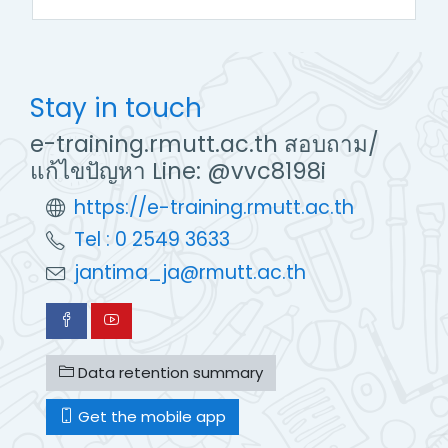
Stay in touch
e-training.rmutt.ac.th สอบถาม/
แก้ไขปัญหา Line: @vvc8198i
https://e-training.rmutt.ac.th
Tel : 0 2549 3633
jantima_ja@rmutt.ac.th
Data retention summary
Get the mobile app